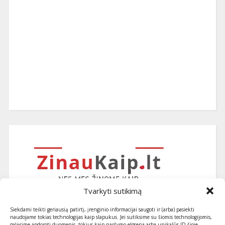
Tvarkyti sutikimą
Siekdami teikti geriausią patirtį, įrenginio informacijai saugoti ir (arba) pasiekti
naudojame tokias technologijas kaip slapukus. Jei sutiksime su šiomis technologijomis,
galėsime apdoroti duomenis, tokius kaip naršymo elgsena arba unikalūs ID šioje