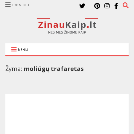
TOP MENIU
MENIU
Žyma:
moliūgų trafaretas