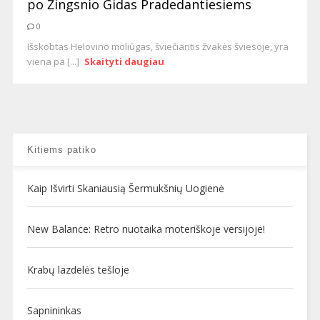
po Žingsnio Gidas Pradedantiesiems
0
Išskobtas Helovino moliūgas, šviečiantis žvakės šviesoje, yra
viena pa [...]
Skaityti daugiau
Kitiems patiko
Kaip Išvirti Skaniausią Šermukšnių Uogienė
New Balance: Retro nuotaika moteriškoje versijoje!
Krabų lazdelės tešloje
Sapnininkas