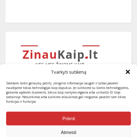
Tvarkyti sutikimą
Siekdami teikti geriausią patirtį, įrenginio informacijai saugoti ir (arba) pasiekti
naudojame tokias technologijas kaip slapukus. Jei sutiksime su šiomis technologijomis,
galėsime apdoroti duomenis, tokius kaip naršymo elgsena arba unikalūs ID šioje
svetainėje. Nesutikimas arba sutikimo atšaukimas gali neigiamai paveikti tam tikras
funkcijas ir funkcijas.
Užsiprenumeruokite naujausius
straipsnius ir patarimus
Priimti
Atmesti