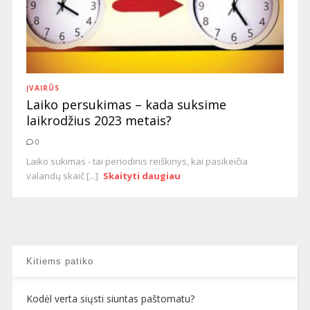
ĮVAIRŪS
Laiko persukimas – kada suksime
laikrodžius 2023 metais?
0
Laiko sukimas - tai periodinis reiškinys, kai pasikeičia
valandų skaič [...]
Skaityti daugiau
Kitiems patiko
Kodėl verta siųsti siuntas paštomatu?