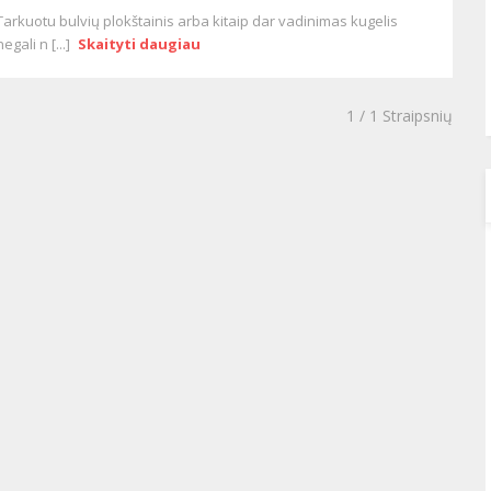
Tarkuotu bulvių plokštainis arba kitaip dar vadinimas kugelis
negali n [...]
Skaityti daugiau
1
/ 1 Straipsnių