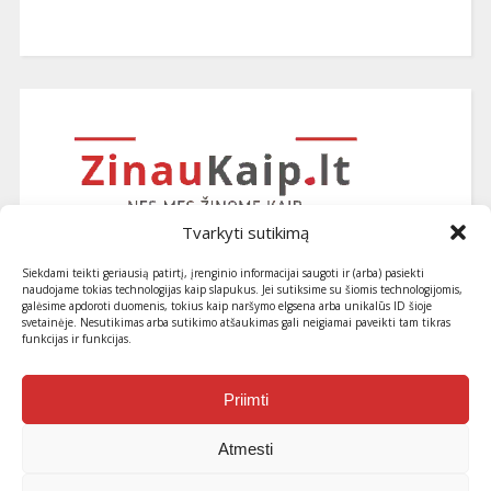
Tvarkyti sutikimą
Siekdami teikti geriausią patirtį, įrenginio informacijai saugoti ir (arba) pasiekti
naudojame tokias technologijas kaip slapukus. Jei sutiksime su šiomis technologijomis,
galėsime apdoroti duomenis, tokius kaip naršymo elgsena arba unikalūs ID šioje
svetainėje. Nesutikimas arba sutikimo atšaukimas gali neigiamai paveikti tam tikras
funkcijas ir funkcijas.
Užsiprenumeruokite naujausius
straipsnius ir patarimus
Priimti
Atmesti