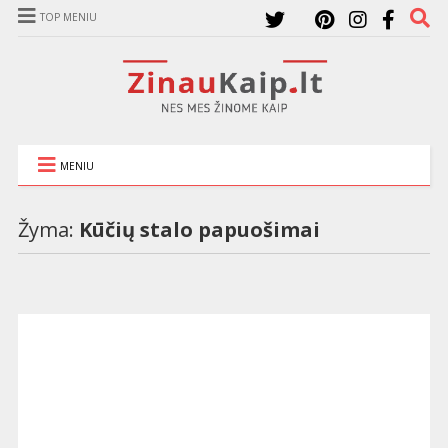
TOP MENIU
MENIU
Žyma:
Kūčių stalo papuošimai