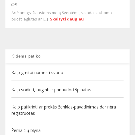
0
Artėjant gražiausioms metų šventėms, visada skubama
puošti eglutes ar [...]
Skaityti daugiau
Kitiems patiko
Kaip greitai numesti svorio
Kaip sodinti, auginti ir panaudoti špinatus
Kaip patikrinti ar prekės ženklas-pavadinimas dar nėra
registruotas
Žemaičių blynai