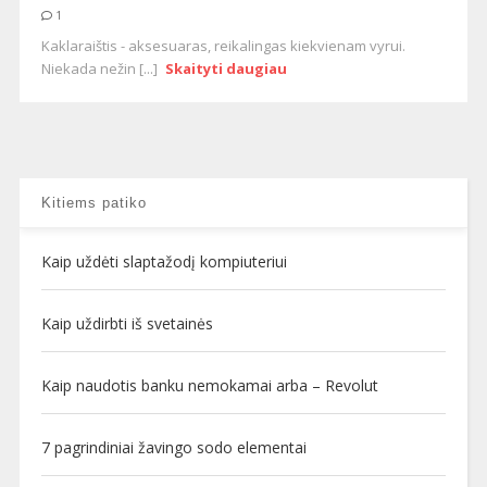
1
Kaklaraištis - aksesuaras, reikalingas kiekvienam vyrui.
Niekada nežin [...]
Skaityti daugiau
Kitiems patiko
Kaip uždėti slaptažodį kompiuteriui
Kaip uždirbti iš svetainės
Kaip naudotis banku nemokamai arba – Revolut
7 pagrindiniai žavingo sodo elementai