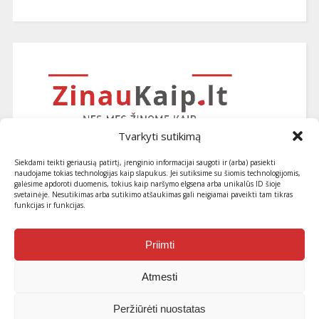
Tvarkyti sutikimą
Siekdami teikti geriausią patirtį, įrenginio informacijai saugoti ir (arba) pasiekti
naudojame tokias technologijas kaip slapukus. Jei sutiksime su šiomis technologijomis,
galėsime apdoroti duomenis, tokius kaip naršymo elgsena arba unikalūs ID šioje
svetainėje. Nesutikimas arba sutikimo atšaukimas gali neigiamai paveikti tam tikras
funkcijas ir funkcijas.
Užsiprenumeruokite naujausius
straipsnius ir patarimus
Priimti
Atmesti
Peržiūrėti nuostatas