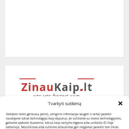
Tvarkyti sutikimą
Siekdami teikti geriausią patirtį, įrenginio informacijai saugoti ir (arba) pasiekti
naudojame tokias technologijas kaip slapukus. Jei sutiksime su šiomis technologijomis,
galėsime apdoroti duomenis, tokius kaip naršymo elgsena arba unikalūs ID šioje
svetainėje. Nesutikimas arba sutikimo atšaukimas gali neigiamai paveikti tam tikras