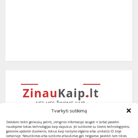
Tvarkyti sutikimą
Siekdami teikti geriausią patirtį, įrenginio informacijai saugoti ir (arba) pasiekti
naudojame tokias technologijas kaip slapukus. Jei sutiksime su šiomis technologijomis,
galėsime apdoroti duomenis, tokius kaip naršymo elgsena arba unikalūs ID šioje
svetainėje. Nesutikimas arba sutikimo atšaukimas gali neigiamai paveikti tam tikras