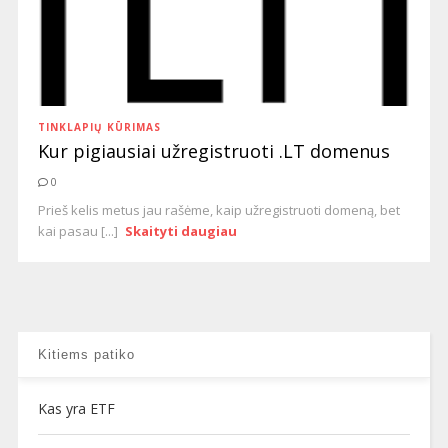
TINKLAPIŲ KŪRIMAS
Kur pigiausiai užregistruoti .LT domenus
0
Prieš kelis metus jau rašėme, kaip užregistruoti domeną, bet
kai pasau [...]
Skaityti daugiau
Kitiems patiko
Kas yra ETF