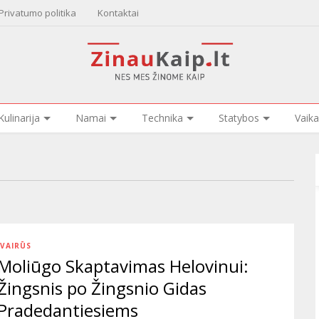
Privatumo politika
Kontaktai
Kulinarija
Namai
Technika
Statybos
Vaika
ĮVAIRŪS
Moliūgo Skaptavimas Helovinui:
Žingsnis po Žingsnio Gidas
Pradedantiesiems