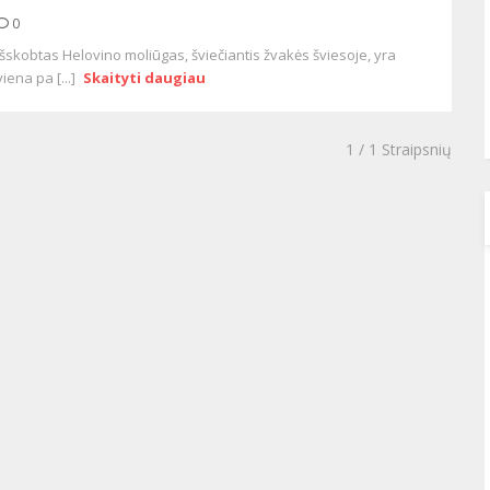
0
Išskobtas Helovino moliūgas, šviečiantis žvakės šviesoje, yra
viena pa [...]
Skaityti daugiau
1
/ 1 Straipsnių