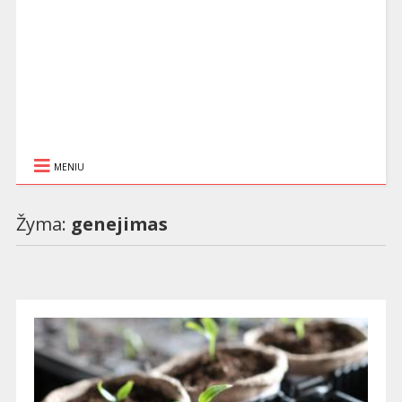
MENIU
Žyma:
genejimas