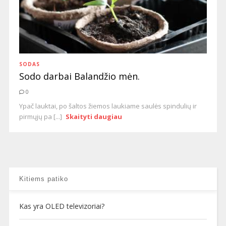
SODAS
Sodo darbai Balandžio mėn.
0
Ypač lauktai, po šaltos žiemos laukiame saulės spindulių ir
pirmųjų pa [...]
Skaityti daugiau
Kitiems patiko
Kas yra OLED televizoriai?