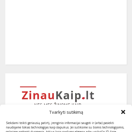
Tvarkyti sutikimą
Siekdami teikti geriausią patirtį, įrenginio informacijai saugoti ir (arba) pasiekti
naudojame tokias technologijas kaip slapukus. Jei sutiksime su šiomis technologijomis,
galėsime apdoroti duomenis, tokius kaip naršymo elgsena arba unikalūs ID šioje