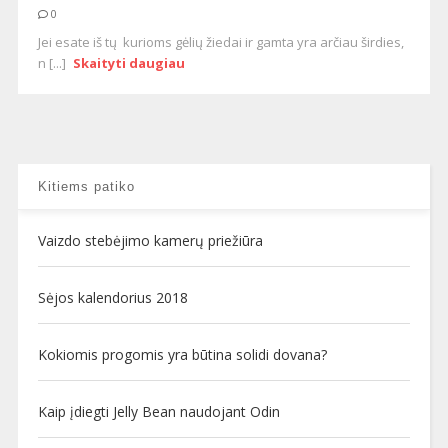
0
Jei esate iš tų kurioms gėlių žiedai ir gamta yra arčiau širdies,
n [...]
Skaityti daugiau
Kitiems patiko
Vaizdo stebėjimo kamerų priežiūra
Sėjos kalendorius 2018
Kokiomis progomis yra būtina solidi dovana?
Kaip įdiegti Jelly Bean naudojant Odin