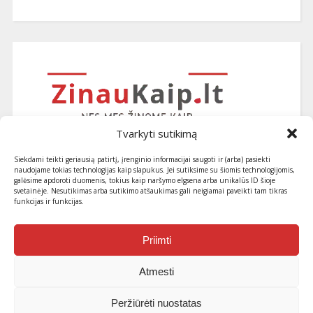
Tvarkyti sutikimą
Siekdami teikti geriausią patirtį, įrenginio informacijai saugoti ir (arba) pasiekti
naudojame tokias technologijas kaip slapukus. Jei sutiksime su šiomis technologijomis,
galėsime apdoroti duomenis, tokius kaip naršymo elgsena arba unikalūs ID šioje
svetainėje. Nesutikimas arba sutikimo atšaukimas gali neigiamai paveikti tam tikras
funkcijas ir funkcijas.
Užsiprenumeruokite naujausius
straipsnius ir patarimus
Priimti
Atmesti
Peržiūrėti nuostatas