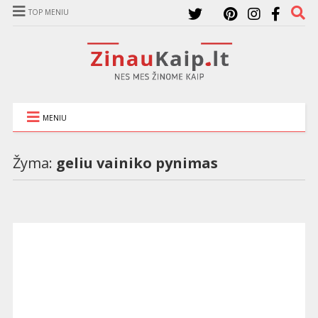
TOP MENIU
MENIU
Žyma:
geliu vainiko pynimas