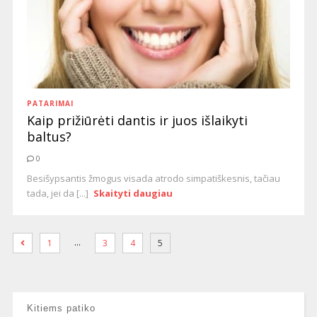
PATARIMAI
Kaip prižiūrėti dantis ir juos išlaikyti
baltus?
0
Besišypsantis žmogus visada atrodo simpatiškesnis, tačiau
tada, jei da [...]
Skaityti daugiau
…
1
3
4
5
Kitiems patiko