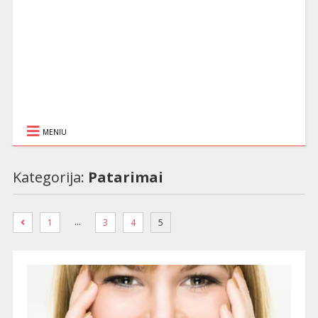
MENIU
Kategorija:
Patarimai
…
1
3
4
5