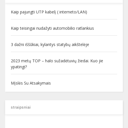
Kaip pajungti UTP kabelį ( interneto/LAN)
Kaip teisingai nudažyti automobilio ratlankius
3 dažni iššūkiai, kylantys statybų aikštelėje
2023 metų TOP – halo sužadėtuvių žiedai. Kuo jie
ypatingi?
Mįslės Su Atsakymais
straipsniai