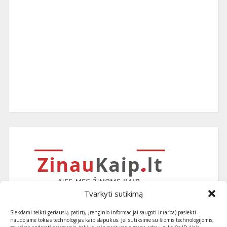
Tvarkyti sutikimą
Siekdami teikti geriausią patirtį, įrenginio informacijai saugoti ir (arba) pasiekti
naudojame tokias technologijas kaip slapukus. Jei sutiksime su šiomis technologijomis,