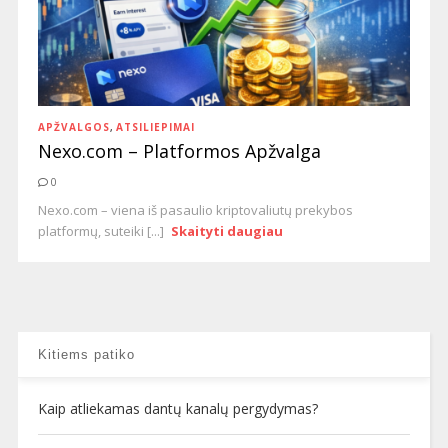
APŽVALGOS
,
ATSILIEPIMAI
Nexo.com – Platformos Apžvalga
0
Nexo.com – viena iš pasaulio kriptovaliutų prekybos
platformų, suteiki [...]
Skaityti daugiau
Kitiems patiko
Kaip atliekamas dantų kanalų pergydymas?