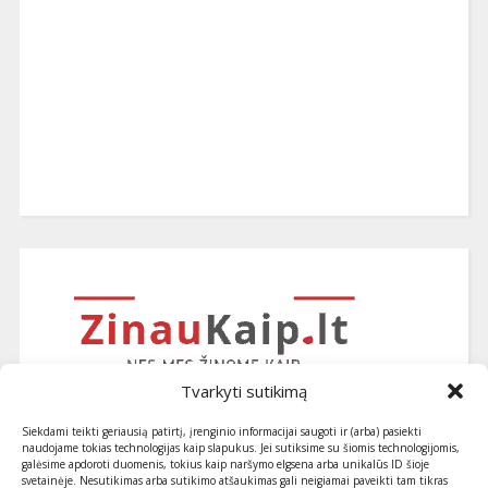
Tvarkyti sutikimą
Siekdami teikti geriausią patirtį, įrenginio informacijai saugoti ir (arba) pasiekti
naudojame tokias technologijas kaip slapukus. Jei sutiksime su šiomis technologijomis,
galėsime apdoroti duomenis, tokius kaip naršymo elgsena arba unikalūs ID šioje
svetainėje. Nesutikimas arba sutikimo atšaukimas gali neigiamai paveikti tam tikras