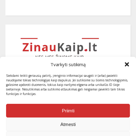
Tvarkyti sutikimą
Siekdami teikti geriausią patirtį, įrenginio informacijai saugoti ir (arba) pasiekti
naudojame tokias technologijas kaip slapukus. Jei sutiksime su šiomis technologijomis,
galėsime apdoroti duomenis, tokius kaip naršymo elgsena arba unikalūs ID šioje
svetainėje. Nesutikimas arba sutikimo atšaukimas gali neigiamai paveikti tam tikras
funkcijas ir funkcijas.
Užsiprenumeruokite naujausius
straipsnius ir patarimus
Priimti
Atmesti