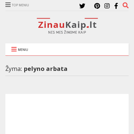
TOP MENIU
MENIU
Žyma:
pelyno arbata