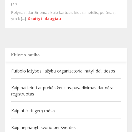
0
Pelynas, dar žinomas kaip kartusis kietis, metėlis, pelūnas,
yra k [...]
Skaityti daugiau
Kitiems patiko
Futbolo lažybos: lažybų organizatoriai nutyli dalį tiesos
Kaip patikrinti ar prekės ženklas-pavadinimas dar nėra
registruotas
Kaip atskirti gerą mėsą
Kaip nepriaugti svorio per šventes