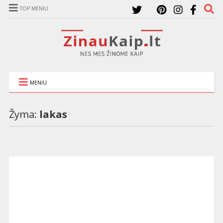
TOP MENIU
MENIU
Žyma:
lakas