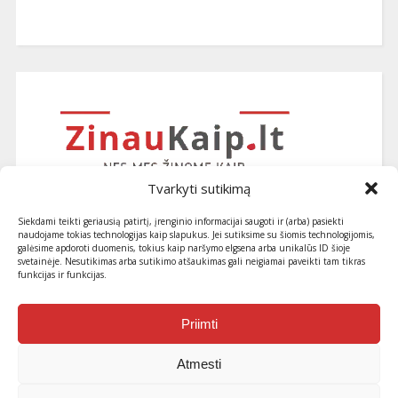
Tvarkyti sutikimą
Siekdami teikti geriausią patirtį, įrenginio informacijai saugoti ir (arba) pasiekti
naudojame tokias technologijas kaip slapukus. Jei sutiksime su šiomis technologijomis,
galėsime apdoroti duomenis, tokius kaip naršymo elgsena arba unikalūs ID šioje
svetainėje. Nesutikimas arba sutikimo atšaukimas gali neigiamai paveikti tam tikras
funkcijas ir funkcijas.
Užsiprenumeruokite naujausius
straipsnius ir patarimus
Priimti
Atmesti