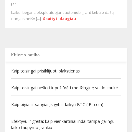
1
Laikui bėgant, eksploatuojant automobilį, ant kėbulo dažų
dangos neišv [...]
Skaityti daugiau
Kitiems patiko
Kaip teisingai prisiklijuoti blakstienas
Kaip teisingai nešioti ir prižiūrėti medžiaginę veido kaukę
Kaip pigiai ir saugiai įsigyti ir laikyti BTC ( Bitcoin)
Efektyvu ir greita: kaip vienkartiniai indai tampa galingu
laiko taupymo įrankiu