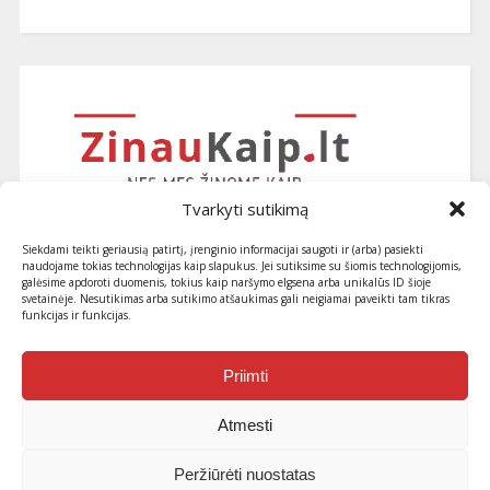
Tvarkyti sutikimą
Siekdami teikti geriausią patirtį, įrenginio informacijai saugoti ir (arba) pasiekti
naudojame tokias technologijas kaip slapukus. Jei sutiksime su šiomis technologijomis,
galėsime apdoroti duomenis, tokius kaip naršymo elgsena arba unikalūs ID šioje
svetainėje. Nesutikimas arba sutikimo atšaukimas gali neigiamai paveikti tam tikras
funkcijas ir funkcijas.
Užsiprenumeruokite naujausius
straipsnius ir patarimus
Priimti
Atmesti
Peržiūrėti nuostatas