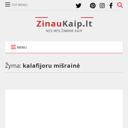
TOP MENIU
MENIU
Žyma:
kalafijoru mišrainė