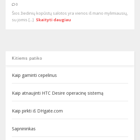
0
Šios žiedinių kopūstų salotos yra vienos iš mano mylimiausių,
su jomis [...]
Skaityti daugiau
Kitiems patiko
Kaip gaminti cepelinus
Kaip atnaujinti HTC Desire operacinę sistemą
Kaip pirkti iš DHgate.com
Sapnininkas