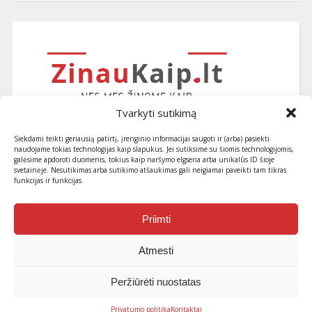
Tvarkyti sutikimą
Siekdami teikti geriausią patirtį, įrenginio informacijai saugoti ir (arba) pasiekti
naudojame tokias technologijas kaip slapukus. Jei sutiksime su šiomis technologijomis,
galėsime apdoroti duomenis, tokius kaip naršymo elgsena arba unikalūs ID šioje
svetainėje. Nesutikimas arba sutikimo atšaukimas gali neigiamai paveikti tam tikras
funkcijas ir funkcijas.
Užsiprenumeruokite naujausius
straipsnius ir patarimus
Priimti
Atmesti
Peržiūrėti nuostatas
© 2013-2026 ZinauKaip.lt . Visos teisės saugomos
Privatumo politika
Kontaktai