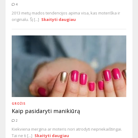
4
2013 metų mados tendencijos apima visa, kas moteriška ir
originalu. Šį [...]
Skaityti daugiau
GROŽIS
Kaip pasidaryti manikiūrą
2
Kiekviena mergina ar moteris nori atrodyti nepriekaištingai.
Tai ne ti [...]
Skaityti daugiau