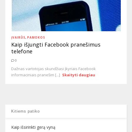
ĮVAIRŪS
,
PAMOKOS
Kaip išjungti Facebook pranešimus
telefone
0
Dažnas vartotojas skundžiasi įkyriais Facebook
informaciniais pranešim [...]
Skaityti daugiau
Kitiems patiko
Kaip išsirinkti gerą vyną