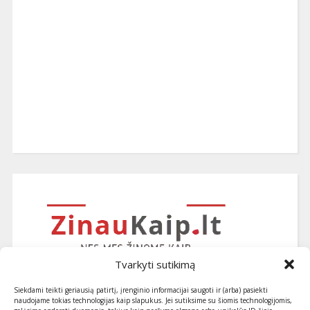
Tvarkyti sutikimą
Siekdami teikti geriausią patirtį, įrenginio informacijai saugoti ir (arba) pasiekti
naudojame tokias technologijas kaip slapukus. Jei sutiksime su šiomis technologijomis,