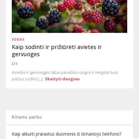
SODAS
Kaip sodinti ir prižiūrėti avietes ir
gervuoges
0
Avietės ir gervuogės labai panašios uogos ir mėgsta tuos
pačius sodini [...]
Skaityti daugiau
Kitiems patiko
Kaip atkurti prarastus duomenis iš išmaniojo telefono?