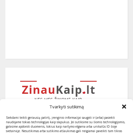
Tvarkyti sutikimą
Siekdami teikti geriausią patirtį, įrenginio informacijai saugoti ir (arba) pasiekti
naudojame tokias technologijas kaip slapukus. Jei sutiksime su šiomis technologijomis,
galėsime apdoroti duomenis, tokius kaip naršymo elgsena arba unikalūs ID šioje
svetainėje. Nesutikimas arba sutikimo atšaukimas gali neigiamai paveikti tam tikras