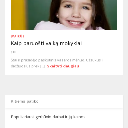
ĮVAIRŪS
Kaip paruošti vaiką mokyklai
0
Štai ir prasidėjo paskutinis vasaros mėnuo. Užsukus į
didžiuosius prek [...]
Skaityti daugiau
Kitiems patiko
Populiariausi gerbūvio darbai ir jų kainos