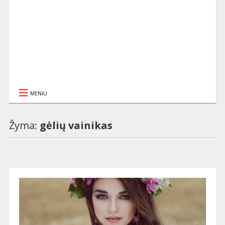
MENIU
Žyma:
gėlių vainikas