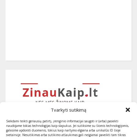
Tvarkyti sutikimą
Siekdami teikti geriausią patirtį, įrenginio informacijai saugoti ir (arba) pasiekti
naudojame tokias technologijas kaip slapukus. Jei sutiksime su šiomis technologijomis,
galėsime apdoroti duomenis, tokius kaip naršymo elgsena arba unikalūs ID šioje
svetainėje. Nesutikimas arba sutikimo atšaukimas gali neigiamai paveikti tam tikras