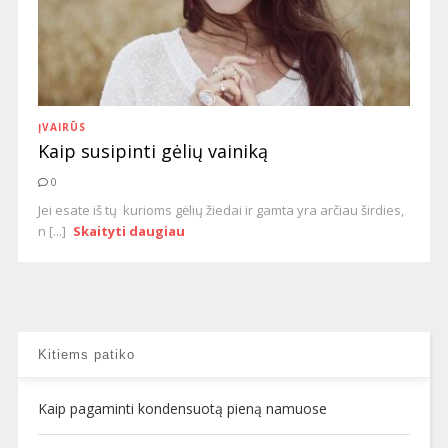
ĮVAIRŪS
Kaip susipinti gėlių vainiką
0
Jei esate iš tų kurioms gėlių žiedai ir gamta yra arčiau širdies,
n [...]
Skaityti daugiau
Kitiems patiko
Kaip pagaminti kondensuotą pieną namuose