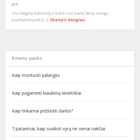
0
Visi mėgstą šokoladą ir karts nuo karto tikrai smagu
pasilepinti puiki [...]
Skaityti daugiau
Kitiems patiko
Kaip montuoti palanges
Kaip pagaminti kiaulieną kinietiškai
Kaip tinkamai prižiūrėti dantis?
7 patarimai, kaip suvilioti vyrą ne vienai nakčiai