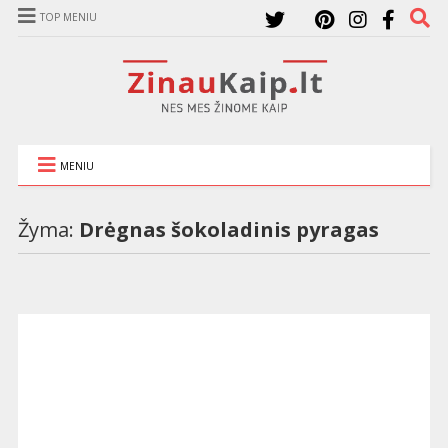
TOP MENIU
MENIU
Žyma:
Drėgnas šokoladinis pyragas