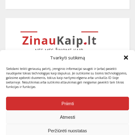
Tvarkyti sutikimą
Siekdami teikti geriausią patirtį, įrenginio informacijai saugoti ir (arba) pasiekti
naudojame tokias technologijas kaip slapukus. Jei sutiksime su šiomis technologijomis,
galėsime apdoroti duomenis, tokius kaip naršymo elgsena arba unikalūs ID šioje
svetainėje. Nesutikimas arba sutikimo atšaukimas gali neigiamai paveikti tam tikras
funkcijas ir funkcijas.
Užsiprenumeruokite naujausius
straipsnius ir patarimus
Priimti
Atmesti
Peržiūrėti nuostatas