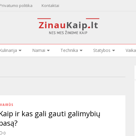
Privatumo politika
Kontaktai
Kulinarija
Namai
Technika
Statybos
Vaika
ĮVAIRŪS
Kaip ir kas gali gauti galimybių
pasą?
0