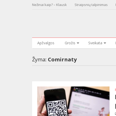
Nežinai kaip? – Klausk
Straipsnių talpinimas
Apžvalgos
Grožis
Sveikata
Žyma:
Comirnaty