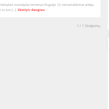
Valstybės numatytas terminas Rugsėjo 13, nenumaldomai artėja,
o su tuo [...]
Skaityti daugiau
1
/ 1 Straipsnių