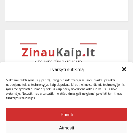
Tvarkyti sutikimą
Siekdami teikti geriausią patirtį, įrenginio informacijai saugoti ir (arba) pasiekti
naudojame tokias technologijas kaip slapukus. Jei sutiksime su šiomis technologijomis,
galėsime apdoroti duomenis, tokius kaip naršymo elgsena arba unikalūs ID šioje
svetainėje. Nesutikimas arba sutikimo atšaukimas gali neigiamai paveikti tam tikras
funkcijas ir funkcijas.
Užsiprenumeruokite naujausius
straipsnius ir patarimus
Priimti
Atmesti