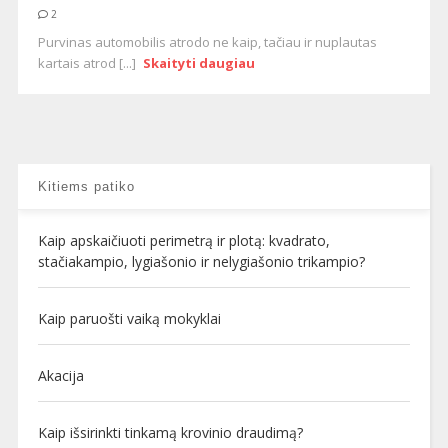
2
Purvinas automobilis atrodo ne kaip, tačiau ir nuplautas
kartais atrod [...]
Skaityti daugiau
Kitiems patiko
Kaip apskaičiuoti perimetrą ir plotą: kvadrato,
stačiakampio, lygiašonio ir nelygiašonio trikampio?
Kaip paruošti vaiką mokyklai
Akacija
Kaip išsirinkti tinkamą krovinio draudimą?