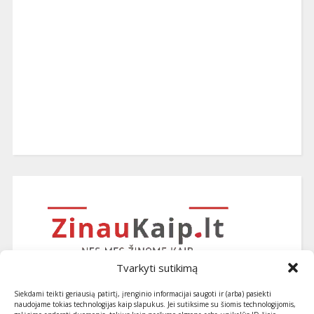
Tvarkyti sutikimą
Siekdami teikti geriausią patirtį, įrenginio informacijai saugoti ir (arba) pasiekti
naudojame tokias technologijas kaip slapukus. Jei sutiksime su šiomis technologijomis,