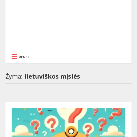
MENIU
Žyma:
lietuviškos mįslės