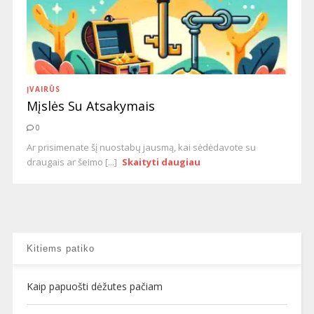
ĮVAIRŪS
Mįslės Su Atsakymais
0
Ar prisimenate šį nuostabų jausmą, kai sėdėdavote su
draugais ar šeimo [...]
Skaityti daugiau
Kitiems patiko
Kaip papuošti dėžutes pačiam