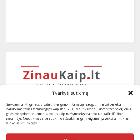
Tvarkyti sutikimą
Siekdami teikti geriausią patirtį, įrenginio informacijai saugoti ir (arba) pasiekti
naudojame tokias technologijas kaip slapukus. Jei sutiksime su šiomis technologijomis,
galėsime apdoroti duomenis, tokius kaip naršymo elgsena arba unikalūs ID šioje
svetainėje. Nesutikimas arba sutikimo atšaukimas gali neigiamai paveikti tam tikras
funkcijas ir funkcijas.
Užsiprenumeruokite naujausius
straipsnius ir patarimus