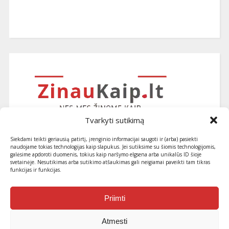
Tvarkyti sutikimą
Siekdami teikti geriausią patirtį, įrenginio informacijai saugoti ir (arba) pasiekti
naudojame tokias technologijas kaip slapukus. Jei sutiksime su šiomis technologijomis,
galėsime apdoroti duomenis, tokius kaip naršymo elgsena arba unikalūs ID šioje
svetainėje. Nesutikimas arba sutikimo atšaukimas gali neigiamai paveikti tam tikras
funkcijas ir funkcijas.
Užsiprenumeruokite naujausius
straipsnius ir patarimus
Priimti
Atmesti