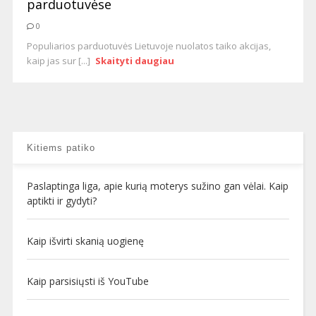
parduotuvėse
0
Populiarios parduotuvės Lietuvoje nuolatos taiko akcijas,
kaip jas sur [...]
Skaityti daugiau
Kitiems patiko
Paslaptinga liga, apie kurią moterys sužino gan vėlai. Kaip
aptikti ir gydyti?
Kaip išvirti skanią uogienę
Kaip parsisiųsti iš YouTube