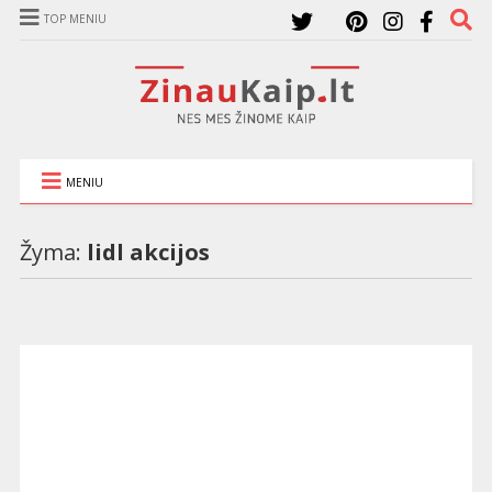
TOP MENIU
MENIU
Žyma:
lidl akcijos