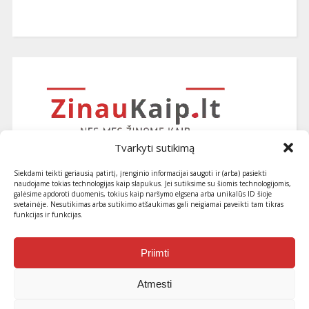
Tvarkyti sutikimą
Siekdami teikti geriausią patirtį, įrenginio informacijai saugoti ir (arba) pasiekti
naudojame tokias technologijas kaip slapukus. Jei sutiksime su šiomis technologijomis,
galėsime apdoroti duomenis, tokius kaip naršymo elgsena arba unikalūs ID šioje
svetainėje. Nesutikimas arba sutikimo atšaukimas gali neigiamai paveikti tam tikras
funkcijas ir funkcijas.
Užsiprenumeruokite naujausius
straipsnius ir patarimus
Priimti
Atmesti