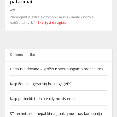
patarimai
0
Planuojant įsigyti elektromobilį mūsų klimato juostoje,
natūraliai kyl [...]
Skaityti daugiau
Kitiems patiko
Geriausia dovana – grožio ir sveikatingumo procedūros
Kaip išsirinkti gerausią hostingą (VPS)
Kaip pasirinkti turinio valdymo sistemą
ST-technika.lt – nepatikima įrankių nuomos kompanija