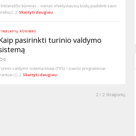
Tinklaraščio kūrimas – vienas efektyviausių būdų padidinti savo
prekių [...]
Skaityti daugiau
TINKLAPIŲ KŪRIMAS
Kaip pasirinkti turinio valdymo
sistemą
0
Turinio valdymo sistema kitaip (TVS) – įvairūs programiniai
įrankiai ( [...]
Skaityti daugiau
2
/ 2 Straipsnių