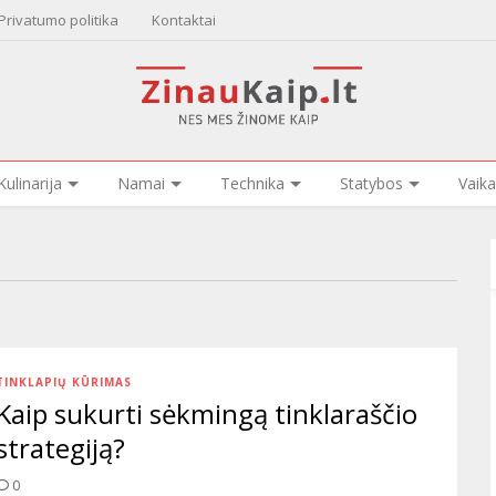
Privatumo politika
Kontaktai
Kulinarija
Namai
Technika
Statybos
Vaika
TINKLAPIŲ KŪRIMAS
Kaip sukurti sėkmingą tinklaraščio
strategiją?
0