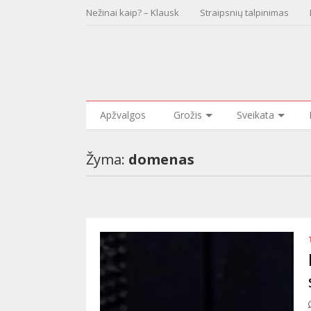
Nežinai kaip? – Klausk
Straipsnių talpinimas
Apžvalgos
Grožis
Sveikata
Žyma:
domenas