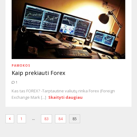
PAMOKOS
Kaip prekiauti Forex
1
Kas tas FOREX? -Tarptautine valiutų rinka Forex (Foreign
Exchange Mark [...]
Skaityti daugiau
…
1
83
84
85