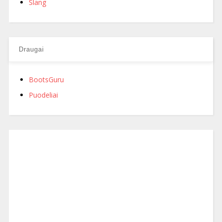
Slang
Draugai
BootsGuru
Puodeliai