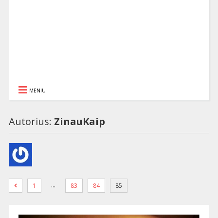
MENIU
Autorius:
ZinauKaip
…
1
83
84
85