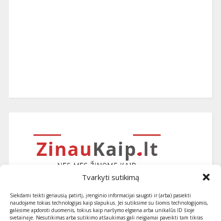
Tvarkyti sutikimą
Siekdami teikti geriausią patirtį, įrenginio informacijai saugoti ir (arba) pasiekti
naudojame tokias technologijas kaip slapukus. Jei sutiksime su šiomis technologijomis,
galėsime apdoroti duomenis, tokius kaip naršymo elgsena arba unikalūs ID šioje
svetainėje. Nesutikimas arba sutikimo atšaukimas gali neigiamai paveikti tam tikras